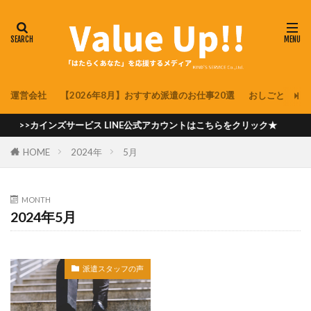
運営会社
【2026年8月】おすすめ派遣のお仕事20選
おしごと
派
>>カインズサービス LINE公式アカウントはこちらをクリック★
HOME
2024年
5月
MONTH
2024年5月
派遣スタッフの声