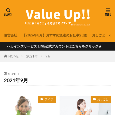
運営会社
【2026年8月】おすすめ派遣のお仕事20選
おしごと
派
>>カインズサービス LINE公式アカウントはこちらをクリック★
HOME
2021年
9月
MONTH
2021年9月
ライフ
おしごと