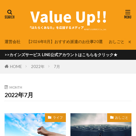
運営会社
【2026年8月】おすすめ派遣のお仕事20選
おしごと
派
カインズサービス LINE公式アカウントはこちらをクリック★
HOME
2022年
7月
MONTH
2022年7月
ライフ
おしごと