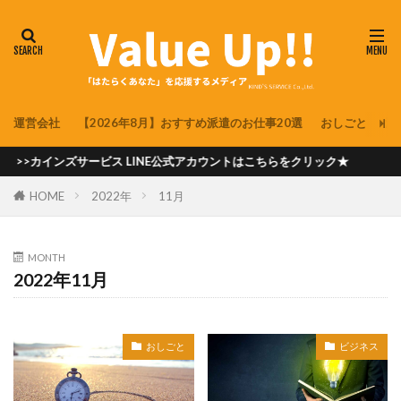
運営会社
【2026年8月】おすすめ派遣のお仕事20選
おしごと
派
>カインズサービス LINE公式アカウントはこちらをクリック★
HOME
2022年
11月
MONTH
2022年11月
おしごと
ビジネス