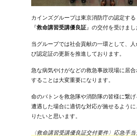
2
中央
カインズグループは東京消防庁の認定する
共同
『
救命講習受講優良証
』の交付を受けまし
募金
会
（赤
当グループでは社会貢献の一環として、人
い羽
び認定証の更新を推進しております。
根共
同募
急な病気やけがなどの救急事故現場に居合
金）
より
することは大変重要になります。
感謝
状を
命のバトンを救急隊や消防隊の皆様に繋げ
頂き
まし
遭遇した場合に適切な対応が施せるように
た
りたいと思います。
3
ま
〈救命講習受講優良証交付要件〉応急手当