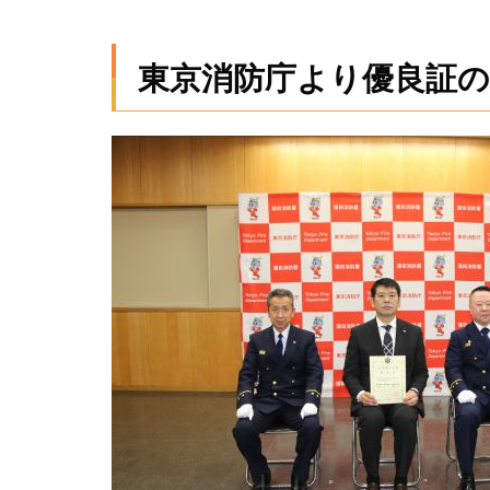
東
京
消
東京消防庁より優良証
防
庁
よ
り
優
良
証
の
交
付
を
受
け
ま
し
た