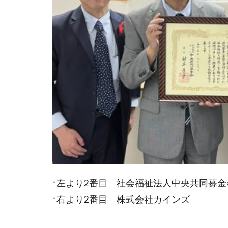
↑左より2番目 社会福祉法人中央共同
↑右より2番目 株式会社カイン