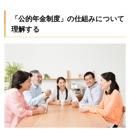
「公
的年
金制
「公的年金制度」の仕組みについて
度」
の仕
理解する
組み
につ
いて
理解
する
1.1
国民
皆年
金
1.2
社会
保険
方式
1.3
世代
間扶