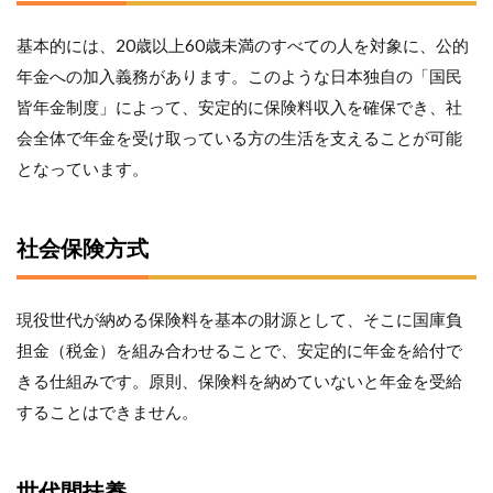
額
を
基本的には、20歳以上60歳未満のすべての人を対象に、公的
調
べ
年金への加入義務があります。このような日本独自の「国民
て
皆年金制度」によって、安定的に保険料収入を確保でき、社
み
会全体で年金を受け取っている方の生活を支えることが可能
よ
う
となっています。
4
【ま
と
社会保険方式
め】
年金
って
現役世代が納める保険料を基本の財源として、そこに国庫負
いく
らも
担金（税金）を組み合わせることで、安定的に年金を給付で
らえ
きる仕組みです。原則、保険料を納めていないと年金を受給
る
の？
することはできません。
将来
もら
える
世代間扶養
「年