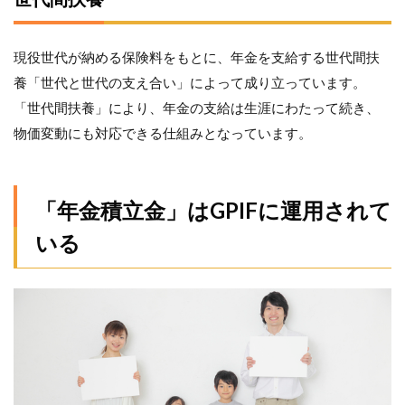
金
額」
を調
現役世代が納める保険料をもとに、年金を支給する世代間扶
べて
養「世代と世代の支え合い」によって成り立っています。
みよ
う
「世代間扶養」により、年金の支給は生涯にわたって続き、
物価変動にも対応できる仕組みとなっています。
「年金積立金」はGPIF
に
運用されて
いる