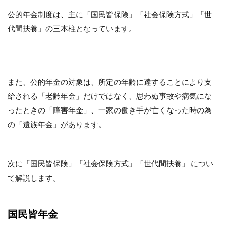
養
公的年金制度は、主に「国民皆保険」「社会保険方式」「世
2
代間扶養」の三本柱となっています。
「年
金積
立
金」
は
GPIF
また、公的年金の対象は、所定の年齢に達することにより支
に運
給される「老齢年金」だけではなく、思わぬ事故や病気にな
用さ
れて
ったときの「障害年金」、一家の働き手が亡くなった時の為
いる
の「遺族年金」があります。
3
自
分
次に「国民皆保険」「社会保険方式」「世代間扶養」 につい
が
も
て解説します。
ら
え
る
国民皆年金
年
金