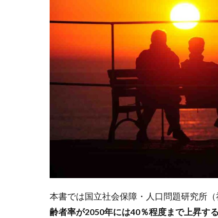
齢者
にな
る
2
労働
者が
不足
する
3つ
の職
種と
は？
2.1
整備
士が
不足
本書では国立社会保障・人口問題研究所（
する
こと
齢者率が2050年には40％程度まで上昇す