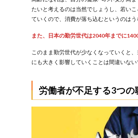
2.3
ドラ
たいと考えるのは当然でしょうし、若いこ
イバ
ていくので、消費が落ち込むというのはう
ーが
不足
また、日本の勤労世代は2040年までに14
する
こと
によ
このまま勤労世代が少なくなっていくと、
って
にも大きく影響していくことは間違いない
起こ
る影
響
労働者が不足する3つの
3
こ
れ
か
ら
の
鉄