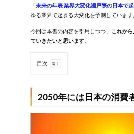
「
未来の年表 業界大変化瀬戸際の日本で
ゆる業界で起きる大変化を予測しています
今回は本書の内容を引用しつつ、
これから
ていきたいと思います。
目次
1
2050
年に
は日
2050年には日本の消費
本の
消費
者の
4割
が高