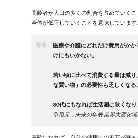
によ
って
高齢者が人口の多くの割合を占めていくこ
起こ
全体が低下していくことを意味しています
る影
響
2.2
医療や介護にどれだけ費用がかか
第一
けにもいかない。
種電
気工
事士
若い頃に比べて消費する量は減り
が不
足す
な買い物」の必要性も乏しくなる
るこ
とに
80代にもなれば生活圏は狭くな
よっ
て起
引用元：未来の年表 業界大変化
こる
影響
高齢になれば、自分の健康への不安が高ま