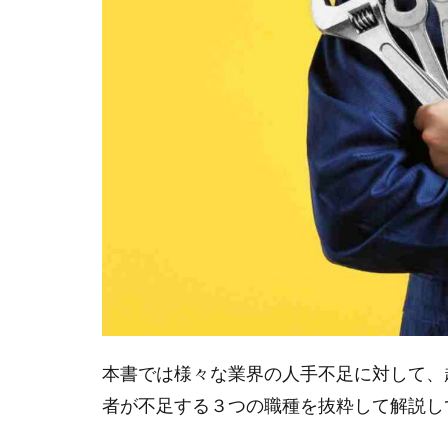
道
業
界
に
起
き
る
こ
と
4
企
業
は
薄
利
本書では様々な業界の人手不足に対して、
多
売
者が不足する３つの職種を抜粋して解説し
か
ら