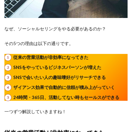
アン
ス効
果で
自動
的に
なぜ、ソーシャルセリングをやる必要があるのか？
信頼
が積
み上
その5つの理由は以下の通りです。
がっ
てい
従来の営業活動が非効率になってきた
く
SNSをやっているビジネスパーソンが増えた
2.5
24時
SNSで会いたい人の趣味嗜好がリサーチできる
間・
ザイアンス効果で自動的に信頼が積み上がっていく
365
日、
24時間・365日、活動してない時もセールスができる
活動
して
ない
一つずつ解説していきますね！
時も
セー
ルス
がで