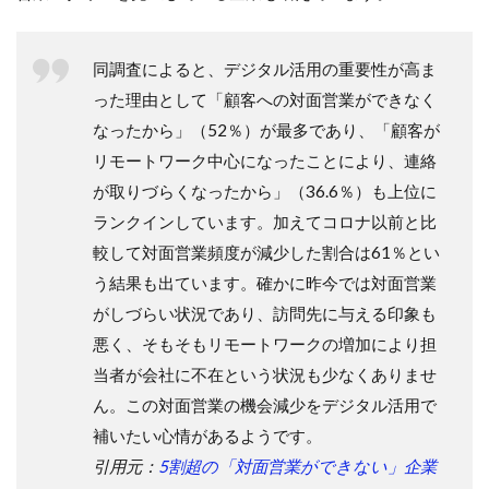
ク）
3.3
Twitter（ツ
同調査によると、デジタル活用の重要性が高ま
イッター）
った理由として「顧客への対面営業ができなく
4
なったから」（52％）が最多であり、「顧客が
「ソ
リモートワーク中心になったことにより、連絡
ーシ
ャル
が取りづらくなったから」（36.6％）も上位に
セリ
ランクインしています。加えてコロナ以前と比
ン
グ」
較して対面営業頻度が減少した割合は61％とい
を成
う結果も出ています。確かに昨今では対面営業
功さ
せる
がしづらい状況であり、訪問先に与える印象も
3つ
悪く、そもそもリモートワークの増加により担
のコ
ツ
当者が会社に不在という状況も少なくありませ
ん。この対面営業の機会減少をデジタル活用で
4.1
セル
補いたい心情があるようです。
フブ
引用元：
5割超の「対面営業ができない」企業
ラン