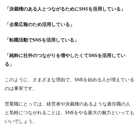
リア
クシ
「決裁権のある人とつながるためにSNSを活用している」
ョン
ファ
「企業広報のため活用している」
ース
トで
取り
「転職活動でSNSを活用している」
組む
5
「純粋に社外のつながりを増やしたくてSNSを活用してい
【ま
る」
と
め】
営業
このように、さまざまな理由で、SNSを始める人が増えている
パー
のは事実です。
ソン
が
「ソ
営業職にとっては、経営者や決裁権のあるような責任職の人
ーシ
と気軽につながれることは、SNSをやる最大の魅力といっても
ャル
セリ
いいでしょう。
ン
グ」
をや