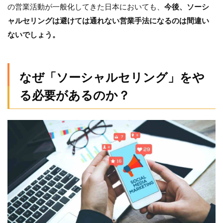
ビジ
の営業活動が一般化してきた日本においても、
今後、ソーシ
ネス
ャルセリングは避けては通れない営業手法になるのは間違い
パー
ソン
ないでしょう。
が増
えた
2.3
なぜ「ソーシャルセリング」をや
SNS
で
る必要があるのか？
「会
いた
い
人」
の趣
味嗜
好が
リサ
ーチ
でき
る
2.4
ザイ