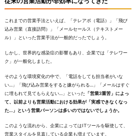
従来の営業活動が非効率になってきた
きる
3
これまでの営業手法といえば、「テレアポ（電話）」「飛び
ソー
シャ
込み営業（直接訪問）」「メールセールス（テキストメー
ルセ
ル）」といった営業手法が一般的だったでしょう。
リン
グで
使う
しかし、世界的な感染症の影響もあり、企業では「テレワー
べき
ク」が一般化しました。
おす
すめ
SNS3
そのような環境変化の中で、「電話をしても担当者がいな
選
い…」「飛び込み営業をすると嫌がられる…」「メールはすぐ
3.1
に埋もれて見てもらえない…」といった
「営業3重苦」によっ
LinkedIn（リ
て、以前よりも営業活動における効果が「実感できなくなっ
ンクトイ
ン）
た…」という営業パーソンは多いのではないでしょうか。
3.2
Facebook（フ
このような流れから、企業によってはITツールを駆使して、
ェイスブッ
営業スタイルを見直している企業も増えています。