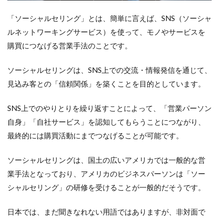
グ」
をや
「ソーシャルセリング」とは、簡単に言えば、SNS（ソーシャ
る必
要が
ルネットワーキングサービス）を使って、モノやサービスを
ある
購買につなげる営業手法のことです。
の
か？
ソーシャルセリングは、SNS上での交流・情報発信を通じて、
2.1
見込み客との「信頼関係」を築くことを目的としています。
従来
の営
業活
SNS上でのやりとりを繰り返すことによって、「営業パーソン
動が
自身」「自社サービス」を認知してもらうことにつながり、
非効
率に
最終的には購買活動にまでつなげることが可能です。
なっ
てき
た
ソーシャルセリングは、国土の広いアメリカでは一般的な営
業手法となっており、アメリカのビジネスパーソンは「ソー
2.2
SNS
シャルセリング」の研修を受けることが一般的だそうです。
をや
って
日本では、まだ聞きなれない用語ではありますが、非対面で
いる