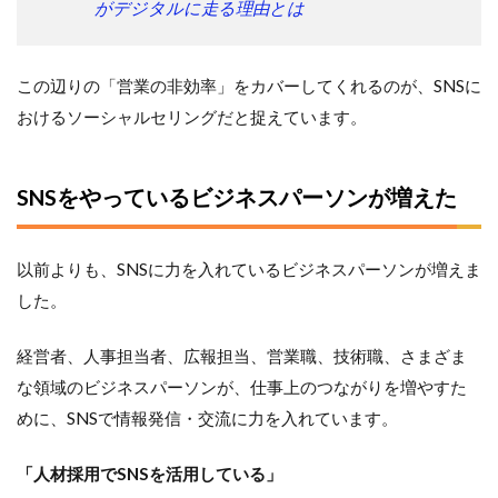
ディ
がデジタルに走る理由とは
ン
グ・
プロ
この辺りの「営業の非効率」をカバーしてくれるのが、SNSに
フィ
ール
おけるソーシャルセリングだと捉えています。
を作
り込
む
SNSをやっているビジネスパーソンが増えた
4.2
SNS
では
以前よりも、SNSに力を入れているビジネスパーソンが増えま
「4つ
のス
した。
タイ
ル」
経営者、人事担当者、広報担当、営業職、技術職、さまざま
をベ
ース
な領域のビジネスパーソンが、仕事上のつながりを増やすた
に発
めに、SNSで情報発信・交流に力を入れています。
信す
る
「人材採用でSNSを活用している」
4.3