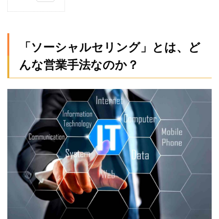
1
「ソ
ーシ
ャル
「ソーシャルセリング」とは、ど
セリ
ン
んな営業手法なのか？
グ」
と
は、
どん
な営
業手
法な
の
か？
2
なぜ
「ソ
ーシ
ャル
セリ
ン